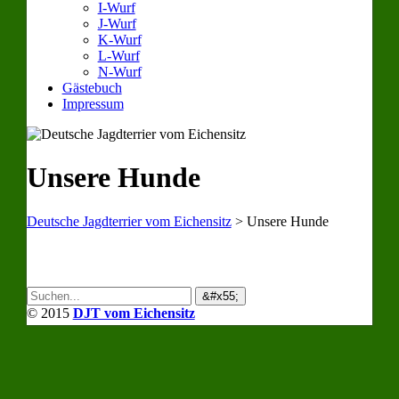
I-Wurf
J-Wurf
K-Wurf
L-Wurf
N-Wurf
Gästebuch
Impressum
Unsere Hunde
Deutsche Jagdterrier vom Eichensitz
>
Unsere Hunde
© 2015
DJT vom Eichensitz