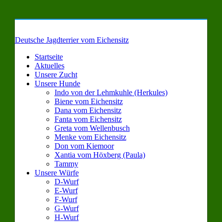
Deutsche Jagdterrier vom Eichensitz
Startseite
Aktuelles
Unsere Zucht
Unsere Hunde
Indo von der Lehmkuhle (Herkules)
Biene vom Eichensitz
Dana vom Eichensitz
Fanta vom Eichensitz
Greta vom Wellenbusch
Menke vom Eichensitz
Don vom Kiemoor
Xantia vom Höxberg (Paula)
Tammy
Unsere Würfe
D-Wurf
E-Wurf
F-Wurf
G-Wurf
H-Wurf