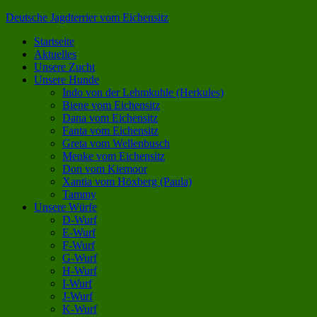
Deutsche Jagdterrier vom Eichensitz
Startseite
Aktuelles
Unsere Zucht
Unsere Hunde
Indo von der Lehmkuhle (Herkules)
Biene vom Eichensitz
Dana vom Eichensitz
Fanta vom Eichensitz
Greta vom Wellenbusch
Menke vom Eichensitz
Don vom Kiemoor
Xantia vom Höxberg (Paula)
Tammy
Unsere Würfe
D-Wurf
E-Wurf
F-Wurf
G-Wurf
H-Wurf
I-Wurf
J-Wurf
K-Wurf