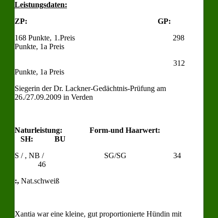
Leistungsdaten:
ZP: GP:
168 Punkte, 1.Preis 298
Punkte, 1a Preis
312
Punkte, 1a Preis
Siegerin der Dr. Lackner-Gedächtnis-Prüfung am
26./27.09.2009 in Verden
Naturleistung:
Form-und Haarwert:
SH:
BU
S / , NB / SG/SG 34
46
:,
Nat.schweiß
Xantia war eine kleine, gut proportionierte Hündin mit