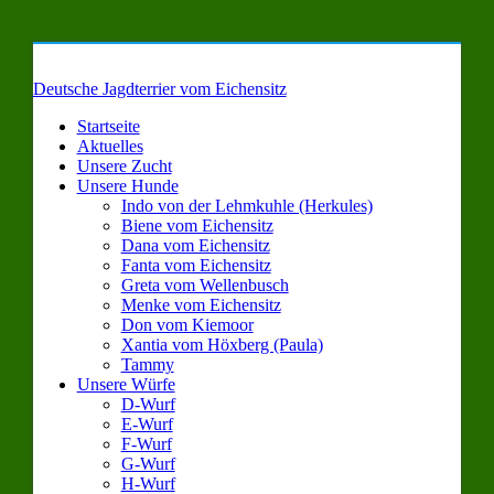
Deutsche Jagdterrier vom Eichensitz
Startseite
Aktuelles
Unsere Zucht
Unsere Hunde
Indo von der Lehmkuhle (Herkules)
Biene vom Eichensitz
Dana vom Eichensitz
Fanta vom Eichensitz
Greta vom Wellenbusch
Menke vom Eichensitz
Don vom Kiemoor
Xantia vom Höxberg (Paula)
Tammy
Unsere Würfe
D-Wurf
E-Wurf
F-Wurf
G-Wurf
H-Wurf