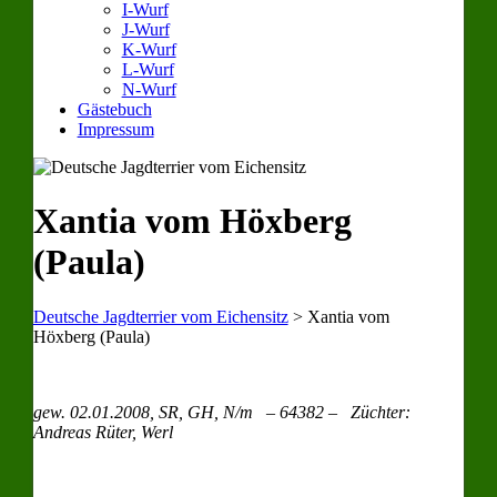
I-Wurf
J-Wurf
K-Wurf
L-Wurf
N-Wurf
Gästebuch
Impressum
Xantia vom Höxberg
(Paula)
Deutsche Jagdterrier vom Eichensitz
>
Xantia vom
Höxberg (Paula)
gew. 02.01.2008, SR, GH, N/m – 64382 – Züchter:
Andreas Rüter, Werl