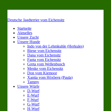
Deutsche Jagdterrier vom Eichensitz
Startseite
Aktuelles
Unsere Zucht
Unsere Hunde
Indo von der Lehmkuhle (Herkules)
Biene vom Eichensitz
Dana vom Eichensitz
Fanta vom Eichensitz
Greta vom Wellenbusch
Menke vom Eichensitz
Don vom Kiemoor
Xantia vom Höxberg (Paula)
Tammy
Unsere Würfe
D-Wurf
E-Wurf
F-Wurf
G-Wurf
H-Wurf